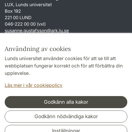
LUX, Lunds universitet
Box 192
221 00 LUND
046-222 00 00 (vxl)
susanne.gustafsson
@
ark.lu
.
se
Genvägar
Användning av cookies
Om webbplatsen och cookies
Lunds universitet använder cookies för att se till att
Behandling av personuppgifter
webbplatsen fungerar korrekt och för att förbättra din
Tillgänglighetsredogörelse
upplevelse.
TYPO3-login
Läs mer i vår cookiepolicy
Godkänn alla kakor
Samarbeten och nätverk
Godkänn nödvändiga kakor
Inställningar