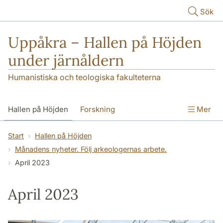
Hoppa till huvudinnehåll
Sök
Uppåkra – Hallen på Höjden
under järnåldern
Humanistiska och teologiska fakulteterna
Hallen på Höjden
Forskning
Mer
Publikationer
Uppåkra i media
Start
Hallen på Höjden
Månadens nyheter. Följ arkeologernas arbete.
Seminarieundersökningar
Kontakt
April 2023
April 2023