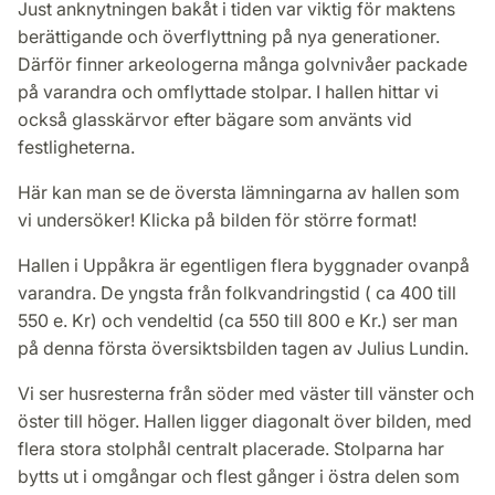
Just anknytningen bakåt i tiden var viktig för maktens
berättigande och överflyttning på nya generationer.
Därför finner arkeologerna många golvnivåer packade
på varandra och omflyttade stolpar. I hallen hittar vi
också glasskärvor efter bägare som använts vid
festligheterna.
Här kan man se de översta lämningarna av hallen som
vi undersöker! Klicka på bilden för större format!
Hallen i Uppåkra är egentligen flera byggnader ovanpå
varandra. De yngsta från folkvandringstid ( ca 400 till
550 e. Kr) och vendeltid (ca 550 till 800 e Kr.) ser man
på denna första översiktsbilden tagen av Julius Lundin.
Vi ser husresterna från söder med väster till vänster och
öster till höger. Hallen ligger diagonalt över bilden, med
flera stora stolphål centralt placerade. Stolparna har
bytts ut i omgångar och flest gånger i östra delen som