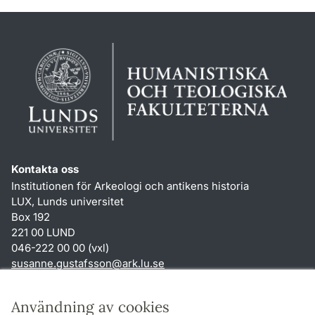
Kontakta oss
Institutionen för Arkeologi och antikens historia
LUX, Lunds universitet
Box 192
221 00 LUND
046-222 00 00 (vxl)
susanne.gustafsson
@
ark.lu
.
se
Genvägar
Användning av cookies