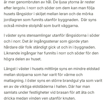
är mer genombruten av hål. De ljusa ytorna är rester
efter lergolv. I norr och söder om dem kan man följa
husets långsidor i skiljet mellan leran och de mörka
jordlagren som funnits utanför byggnaden. Där syns
också mindre stolphål som burit väggarna.
I väster syns stensamlingar utanför långsidorna i söder
och i norr. Det är ingångsstenar som gjorde ytan
hårdare där folk ständigt gick ut och in i byggnaden.
Liknande ingångar har funnits i norr och söder för den
högra delen av huset.
Längst i väster i husets mittlinje syns en mindre eldstad
mellan stolparna som har varit för värme och
matlagning. I öster syns en större brandgul yta som varit
en av de viktiga eldstäderna i hallen. Där har man
samlats under festligheter vid brasan för att äta och
dricka medan vinden ven utanför knuten.