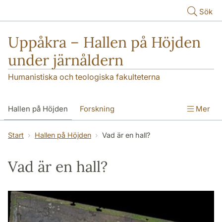
Hoppa till huvudinnehåll
Sök
Uppåkra – Hallen på Höjden
under järnåldern
Humanistiska och teologiska fakulteterna
Hallen på Höjden
Forskning
Mer
Publikationer
Uppåkra i media
Start
Hallen på Höjden
Vad är en hall?
Seminarieundersökningar
Kontakt
Vad är en hall?