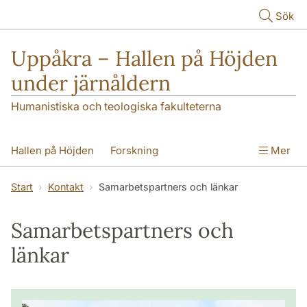
Hoppa till huvudinnehåll
Sök
Uppåkra – Hallen på Höjden
under järnåldern
Humanistiska och teologiska fakulteterna
Hallen på Höjden
Forskning
Mer
Publikationer
Uppåkra i media
Start
Kontakt
Samarbetspartners och länkar
Seminarieundersökningar
Kontakt
Samarbetspartners och
länkar