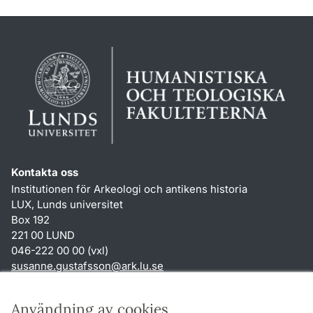
Kontakta oss
Institutionen för Arkeologi och antikens historia
LUX, Lunds universitet
Box 192
221 00 LUND
046-222 00 00 (vxl)
susanne.gustafsson
@
ark.lu
.
se
Genvägar
Användning av cookies