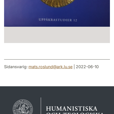
Sidansvarig:
mats.roslund
@
ark.lu
.
se
| 2022-06-10