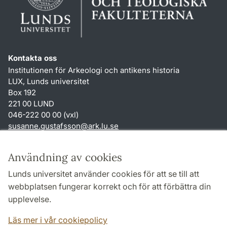
Kontakta oss
Institutionen för Arkeologi och antikens historia
LUX, Lunds universitet
Box 192
221 00 LUND
046-222 00 00 (vxl)
susanne.gustafsson
@
ark.lu
.
se
Genvägar
Användning av cookies
Om webbplatsen och cookies
Lunds universitet använder cookies för att se till att
Behandling av personuppgifter
webbplatsen fungerar korrekt och för att förbättra din
Tillgänglighetsredogörelse
upplevelse.
TYPO3-login
Läs mer i vår cookiepolicy