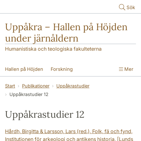
Hoppa till huvudinnehåll
Sök
Uppåkra – Hallen på Höjden
under järnåldern
Humanistiska och teologiska fakulteterna
Hallen på Höjden
Forskning
Mer
Publikationer
Uppåkra i media
Start
Publikationer
Uppåkrastudier
Uppåkrastudier 12
Seminarieundersökningar
Kontakt
Uppåkrastudier 12
Hårdh, Birgitta & Larsson, Lars (red.), Folk, fä och fynd,
Institutionen för arkeologi och antikens historia, [Lunds