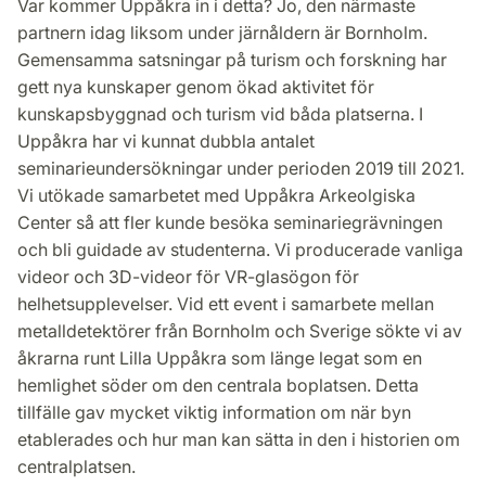
Var kommer Uppåkra in i detta? Jo, den närmaste
partnern idag liksom under järnåldern är Bornholm.
Gemensamma satsningar på turism och forskning har
gett nya kunskaper genom ökad aktivitet för
kunskapsbyggnad och turism vid båda platserna. I
Uppåkra har vi kunnat dubbla antalet
seminarieundersökningar under perioden 2019 till 2021.
Vi utökade samarbetet med Uppåkra Arkeolgiska
Center så att fler kunde besöka seminariegrävningen
och bli guidade av studenterna. Vi producerade vanliga
videor och 3D-videor för VR-glasögon för
helhetsupplevelser. Vid ett event i samarbete mellan
metalldetektörer från Bornholm och Sverige sökte vi av
åkrarna runt Lilla Uppåkra som länge legat som en
hemlighet söder om den centrala boplatsen. Detta
tillfälle gav mycket viktig information om när byn
etablerades och hur man kan sätta in den i historien om
centralplatsen.