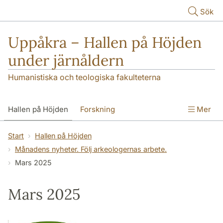
Hoppa till huvudinnehåll
Sök
Uppåkra – Hallen på Höjden
under järnåldern
Humanistiska och teologiska fakulteterna
Hallen på Höjden
Forskning
Mer
Publikationer
Uppåkra i media
Start
Hallen på Höjden
Månadens nyheter. Följ arkeologernas arbete.
Seminarieundersökningar
Kontakt
Mars 2025
Mars 2025