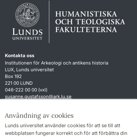
Kontakta oss
Institutionen för Arkeologi och antikens historia
LUX, Lunds universitet
Box 192
221 00 LUND
046-222 00 00 (vxl)
susanne.gustafsson
@
ark.lu
.
se
Genvägar
Användning av cookies
Om webbplatsen och cookies
Lunds universitet använder cookies för att se till att
Behandling av personuppgifter
webbplatsen fungerar korrekt och för att förbättra din