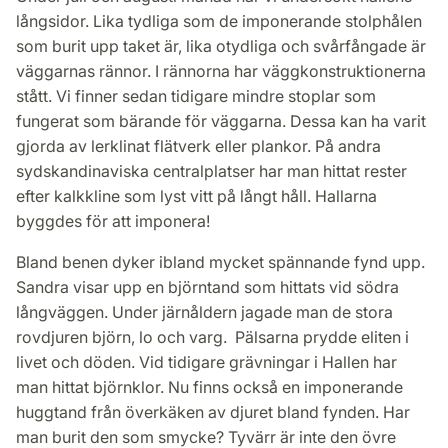
långsidor. Lika tydliga som de imponerande stolphålen
som burit upp taket är, lika otydliga och svårfångade är
väggarnas rännor. I rännorna har väggkonstruktionerna
stått. Vi finner sedan tidigare mindre stoplar som
fungerat som bärande för väggarna. Dessa kan ha varit
gjorda av lerklinat flätverk eller plankor. På andra
sydskandinaviska centralplatser har man hittat rester
efter kalkkline som lyst vitt på långt håll. Hallarna
byggdes för att imponera!
Bland benen dyker ibland mycket spännande fynd upp.
Sandra visar upp en björntand som hittats vid södra
långväggen. Under järnåldern jagade man de stora
rovdjuren björn, lo och varg. Pälsarna prydde eliten i
livet och döden. Vid tidigare grävningar i Hallen har
man hittat björnklor. Nu finns också en imponerande
huggtand från överkäken av djuret bland fynden. Har
man burit den som smycke? Tyvärr är inte den övre