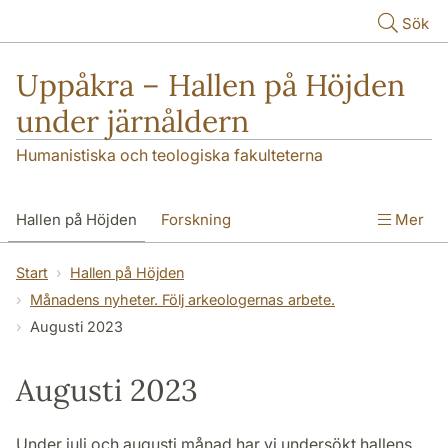
Hoppa till huvudinnehåll
Sök
Uppåkra – Hallen på Höjden
under järnåldern
Humanistiska och teologiska fakulteterna
Hallen på Höjden
Forskning
Mer
Publikationer
Uppåkra i media
Start
Hallen på Höjden
Månadens nyheter. Följ arkeologernas arbete.
Seminarieundersökningar
Kontakt
Augusti 2023
Augusti 2023
Under juli och augusti månad har vi undersökt hallens