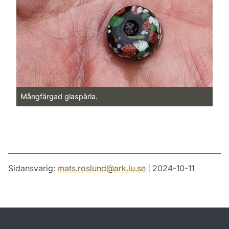
Mångfärgad glaspärla.
Sidansvarig:
mats.roslund
@
ark.lu
.
se
| 2024-10-11