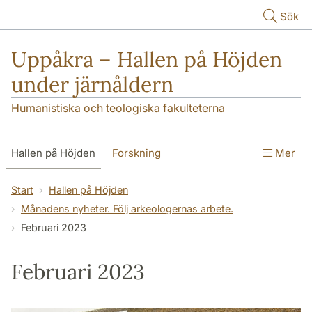
Hoppa till huvudinnehåll
Sök
Uppåkra – Hallen på Höjden
under järnåldern
Humanistiska och teologiska fakulteterna
Hallen på Höjden
Forskning
Mer
Publikationer
Uppåkra i media
Start
Hallen på Höjden
Månadens nyheter. Följ arkeologernas arbete.
Seminarieundersökningar
Kontakt
Februari 2023
Februari 2023