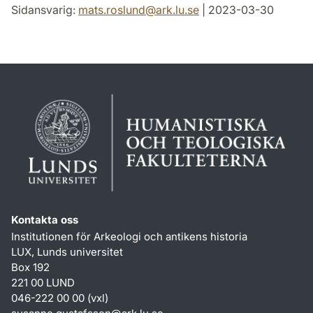
Sidansvarig:
mats.roslund
@
ark.lu
.
se
| 2023-03-30
Kontakta oss
Institutionen för Arkeologi och antikens historia
LUX, Lunds universitet
Box 192
221 00 LUND
046-222 00 00 (vxl)