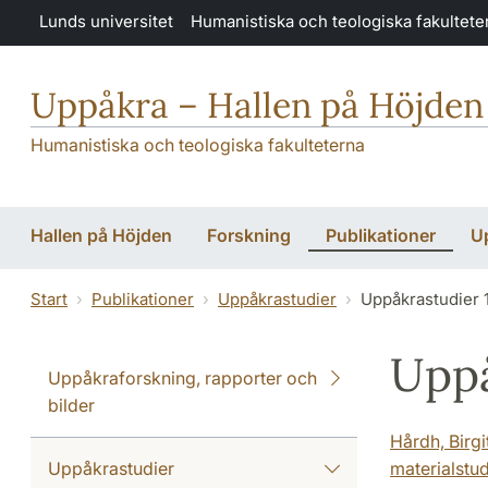
Hoppa till huvudinnehåll
Lunds universitet
Humanistiska och teologiska fakultete
Uppåkra – Hallen på Höjden
Humanistiska och teologiska fakulteterna
Hallen på Höjden
Forskning
Publikationer
U
Start
Publikationer
Uppåkrastudier
Uppåkrastudier 
Uppå
Uppåkraforskning, rapporter och
bilder
Hårdh, Birgi
Uppåkrastudier
materialstud