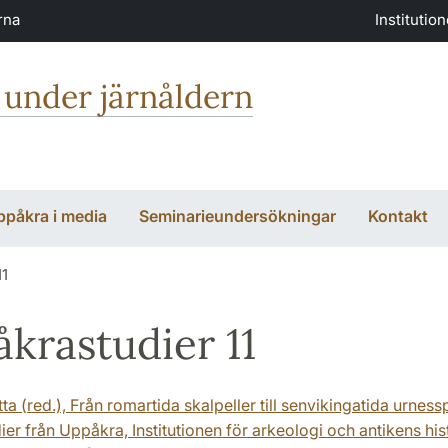
rna
Institutio
 under järnåldern
ppåkra i media
Seminarieundersökningar
Kontakt
11
krastudier 11
tta (red.), Från romartida skalpeller till senvikingatida urnes
ier från Uppåkra, Institutionen för arkeologi och antikens his