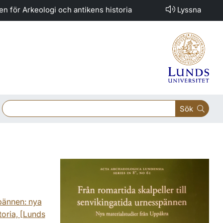
nen för Arkeologi och antikens historia
Lyssna
Sök
spännen: nya
toria, [Lunds