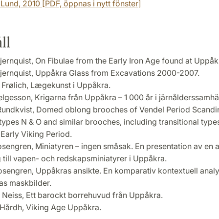
, Lund, 2010 [PDF, öppnas i nytt fönster]
ll
tjernquist, On Fibulae from the Early Iron Age found at Uppåk
tjernquist, Uppåkra Glass from Excavations 2000-2007.
 Frølich, Lægekunst i Uppåkra.
elgesson, Krigarna från Uppåkra – 1 000 år i järnålderssamhäll
Rundkvist, Domed oblong brooches of Vendel Period Scandin
types N & O and similar brooches, including transitional type
 Early Viking Period.
osengren, Miniatyren – ingen småsak. En presentation av en a
g till vapen- och redskapsminiatyrer i Uppåkra.
osengren, Uppåkras ansikte. En komparativ kontextuell analy
s maskbilder.
 Neiss, Ett barockt borrehuvud från Uppåkra.
a Hårdh, Viking Age Uppåkra.