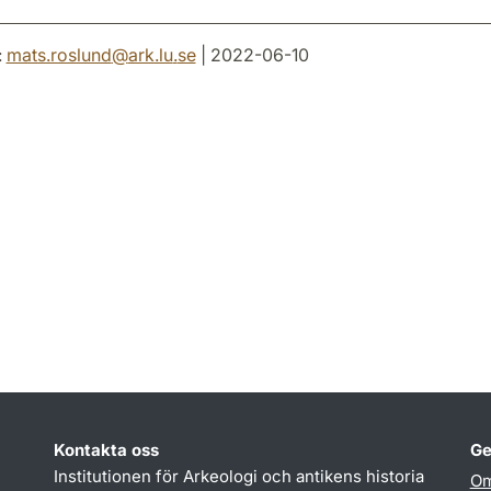
:
mats.roslund
@
ark.lu
.
se
| 2022-06-10
Kontakta oss
Ge
Institutionen för Arkeologi och antikens historia
Om