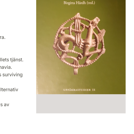
ra.
ets tjänst.
avia.
s surviving
lternativ
s av