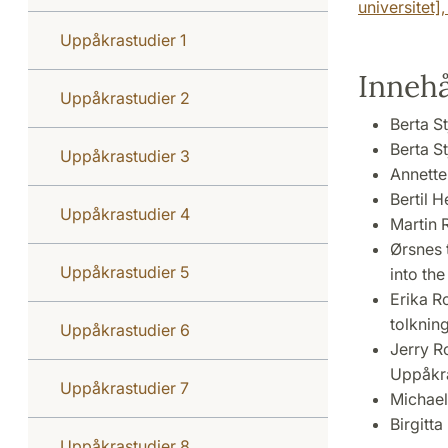
universitet]
Uppåkrastudier 1
Innehå
Uppåkrastudier 2
Berta S
Berta S
Uppåkrastudier 3
Annette
Bertil H
Uppåkrastudier 4
Martin 
Ørsnes 
Uppåkrastudier 5
into the
Erika R
tolknin
Uppåkrastudier 6
Jerry R
Uppåkra
Uppåkrastudier 7
Michael
Birgitt
Uppåkrastudier 8