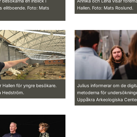
 besökarna en inblick i
Annika och Lena visar föremå
ns elitboende. Foto: Mats
Hallen. Foto: Mats Roslund.
r Hallen för yngre besökare.
Julius informerar om de digit
ia Hedström.
metoderna för undersökninge
Uppåkra Arkeologiska Center