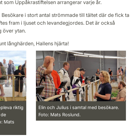
 som Uppåkrastiftelsen arrangerar varje år.
Besökare i stort antal strömmade till tältet där de fick ta
tes fram i ljuset och levandegjordes. Det är också
g över ytan.
unt långhärden, Hallens hjärta!
pleva riktig
Elin och Julius i samtal med besökare.
l de
Foto: Mats Roslund.
o: Mats