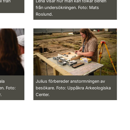
l från
Lena visar hur man kan tolkar benen
från undersökningen. Foto: Mats
Roslund.
ala
Julius förbereder anstormningen av
n. Foto:
besökare. Foto: Uppåkra Arkeologiska
.
Center.