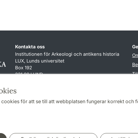
Kontakta oss
Ge
Institutionen för Arkeologi och antikens historia
Om
LUX, Lunds universitet
Be
Box 192
Ti
221 00 LUND
046-222 00 00 (vxl)
TY
susanne.gustafsson
@
ark.lu
.
se
okies
cookies för att se till att webbplatsen fungerar korrekt och fö
Samarbeten och nätverk