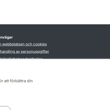
nvägar
 webbplatsen och cookies
handling av personuppgifter
llgänglighetsredogörelse
PO3-login
r att förbättra din