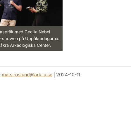
mspråk med Cecilia Nebel
lk-showen på Uppåkradagarna.
åkra Arkeologiska Center.
:
mats.roslund
@
ark.lu
.
se
| 2024-10-11