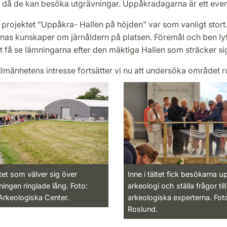
 då de kan besöka utgrävningar. Uppåkradagarna är ett event
r projektet ”Uppåkra- Hallen på höjden” var som vanligt stort. 
nas kunskaper om järnåldern på platsen. Föremål och ben lyf
tt få se lämningarna efter den mäktiga Hallen som sträcker si
llmänhetens intresse fortsätter vi nu att undersöka området r
ältet som välver sig över
Inne i tältet fick besökarna up
ingen ringlade lång. Foto:
arkeologi och ställa frågor til
rkeologiska Center.
arkeologiska experterna. Fot
Roslund.