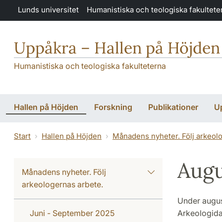
Hoppa till huvudinnehåll
Lunds universitet
Humanistiska och teologiska fakultete
Uppåkra – Hallen på Höjden
Humanistiska och teologiska fakulteterna
Hallen på Höjden
Forskning
Publikationer
U
Start
Hallen på Höjden
Månadens nyheter. Följ arkeol
Augu
Månadens nyheter. Följ
arkeologernas arbete.
Under augus
Juni - September 2025
Arkeologida