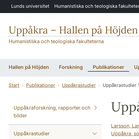
Hoppa till huvudinnehåll
Lunds universitet
Humanistiska och teologiska fakultete
Uppåkra – Hallen på Höjden
Humanistiska och teologiska fakulteterna
Hallen på Höjden
Forskning
Publikationer
U
Start
Publikationer
Uppåkrastudier
Uppåkrastudier 
Uppå
Uppåkraforskning, rapporter och
bilder
Larsson, Lar
Uppåkrastudier
Uppåkra, so