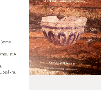
? Some
rnquist A
a.
 Uppåkra.