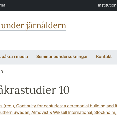
rna
Institutio
 under järnåldern
ppåkra i media
Seminarieundersökningar
Kontakt
10
krastudier 10
s (red.), Continuity for centuries: a ceremonial building and i
uthern Sweden, Almqvist & Wiksell International, Stockholm,