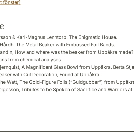
t fönster]
e
rsson & Karl-Magnus Lenntorp, The Enigmatic House.
a Hårdh, The Metal Beaker with Embossed Foil Bands.
andin, How and where was the beaker from Uppåkra made
ions from chemical analyses.
tjernquist, A Magnificent Glass Bowl from Uppåkra. Berta Stje
eaker with Cut Decoration, Found at Uppåkra.
he Watt, The Gold-Figure Foils (“Guldgubbar”) from Uppåkr
Helgesson, Tributes to be Spoken of Sacrifice and Warriors at