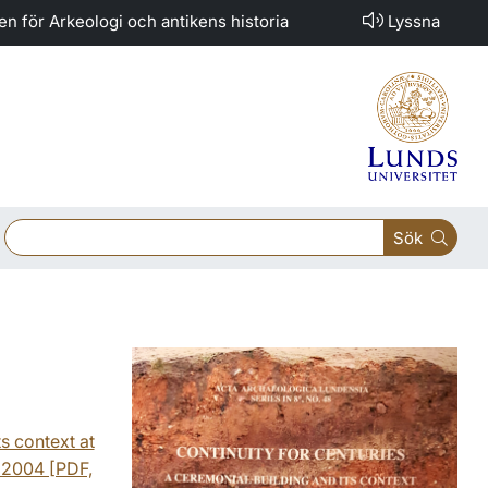
nen för Arkeologi och antikens historia
Lyssna
Sök
ts context at
 2004 [PDF,