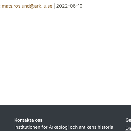
:
mats.roslund
@
ark.lu
.
se
| 2022-06-10
Kontakta oss
Ge
Institutionen för Arkeologi och antikens historia
Om