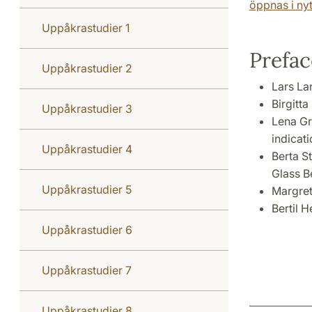
öppnas i nyt
Uppåkrastudier 1
Prefac
Uppåkrastudier 2
Lars La
Birgitt
Uppåkrastudier 3
Lena Gr
indicat
Uppåkrastudier 4
Berta S
Glass B
Uppåkrastudier 5
Margret
Bertil 
Uppåkrastudier 6
Uppåkrastudier 7
Uppåkrastudier 8