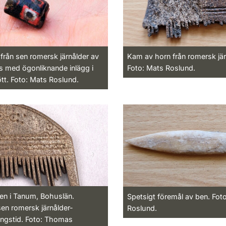
 från sen romersk järnålder av
Kam av horn från romersk jär
s med ögonliknande inlägg i
Foto: Mats Roslund.
ött. Foto: Mats Roslund.
n i Tanum, Bohuslän.
Spetsigt föremål av ben. Fot
sen romersk järnålder-
Roslund.
ingstid. Foto: Thomas