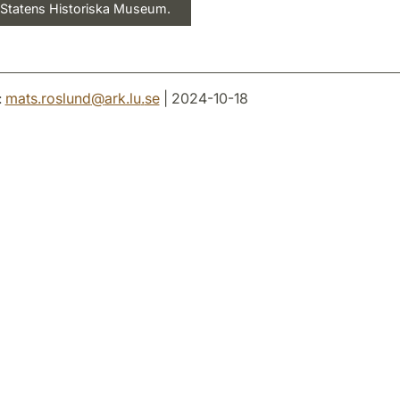
 Statens Historiska Museum.
:
mats.roslund
@
ark.lu
.
se
| 2024-10-18