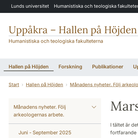
Hoppa till huvudinnehåll
Lunds universitet
Humanistiska och teologiska fakultete
Uppåkra – Hallen på Höjden
Humanistiska och teologiska fakulteterna
Hallen på Höjden
Forskning
Publikationer
U
Start
Hallen på Höjden
Månadens nyheter. Följ arkeol
Mars
Månadens nyheter. Följ
arkeologernas arbete.
I tältet är d
Juni - September 2025
fortfarande 