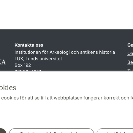
Kontakta oss
Ge
Institutionen för Arkeologi och antikens historia
Om
LUX, Lunds universitet
Be
Box 192
Ti
221 00 LUND
046-222 00 00 (vxl)
TY
susanne.gustafsson
@
ark.lu
.
se
okies
cookies för att se till att webbplatsen fungerar korrekt och fö
Samarbeten och nätverk