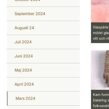
September 2024
Glaspärla
Augusti 24
mörkt gla
vitt och r
Juli 2024
Juni 2024
Maj 2024
April 2024
Kam funne
Mars 2024
Datering 
folkvandr