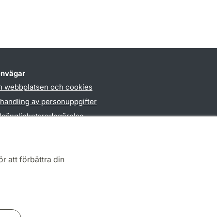
nvägar
 webbplatsen och cookies
handling av personuppgifter
llgänglighetsredogörelse
PO3-login
r att förbättra din