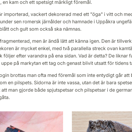
, en kam och ett spetsigt märkligt föremål.
r importerad, vackert dekorerad med ett "öga" i vitt och med
s under sen romersk järnålder och hamnade i Uppåkra ungefär
 blått och gult som också ska nämnas.
ragmenterad, men är ändå lätt att känna igen. Den är tillver
ekoren är mycket enkel, med två parallella streck ovan kamt
 följer efter varandra på ena sidan. Vad är detta? De liknar 
 uppe på markytan ett tag och genast blivit utsatt för tidens 
ogin brottas man ofta med föremål som inte entydigt går att 
om en pilspets. Sidorna är inte vassa, utan det är bara spets
t att man gjorde både spjutspetsar och pilspetsar i de germ
åta.