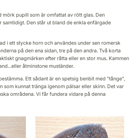
 mörk pupill som är omfattat av rött glas. Den
 samtidigt. Den står ut bland de enkla enfärgade
kad i ett stycke horn och användes under sen romersk
änderna på den ena sidan, tre på den andra. Två korta
faktiskt gnagmärken efter råtta eller en stor mus. Kammen
tand...eller åtminstone muständer.
bestämma. Ett sådant är en spetsig benbit med "tånge",
en som kunnat tränga igenom pälsar eller skinn. Det var
anska områdena. Vi får fundera vidare på denna