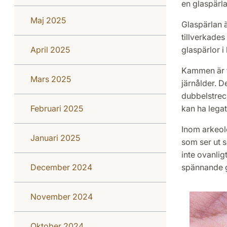
en glaspärla
Maj 2025
Glaspärlan ä
tillverkade
April 2025
glaspärlor i
Kammen är f
Mars 2025
järnålder. D
dubbelstreck
Februari 2025
kan ha legat
Inom arkeol
Januari 2025
som ser ut s
inte ovanlig
December 2024
spännande g
November 2024
Oktober 2024