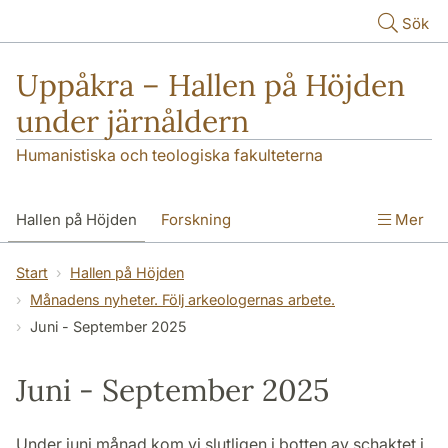
Hoppa till huvudinnehåll
Sök
Uppåkra – Hallen på Höjden
under järnåldern
Humanistiska och teologiska fakulteterna
Hallen på Höjden
Forskning
Mer
Publikationer
Uppåkra i media
Start
Hallen på Höjden
Månadens nyheter. Följ arkeologernas arbete.
Seminarieundersökningar
Kontakt
Juni - September 2025
Juni - September 2025
Under juni månad kom vi slutligen i botten av schaktet i