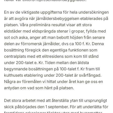
En av de viktigaste uppgifterna för hela undersökningen
är att avgöra när järnåldersbebyggelsen etablerades på
platsen. Våra preliminära resultat visar att stora
eldstäder med eldsprängda stenar i gropar, fyllda med
sot och aska, anger att man bebott höjden från senare
delen av förromersk järnålder, dvs ca 100 f. Kr. Denna
bosättning föregick den egentliga funktionen som
centralplats med ett elitresidens som kom till stånd
under 200-talet e. Kr. Tiden mellan den äldsta
begynnande bosättningen på 100-talet f. Kr fram till
kulthusets etablering under 200-talet är svårfångad.
Några av föremålen vi hittat under året kan ge oss en
antydan om vad som hänt på platsen.
Det stora arbetet med att återställa ytan till ursprungligt
skick påbörjades den 1 september. För att underlätta för