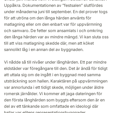
Uppåkra. Dokumentationen av ”festsalen” slutfördes
under månaderna juni till september. En del prover togs
för att utröna om den långa härden använts för
matlagning eller om den enbart var för uppvärmning
och samvaro. De fetter som ansamlats i och omkring
den långa härden var av mindre mängd. Vi kan sluta oss
till att viss matlagning skedde där, men att köket
sannolikt låg i en annan del av byggnaden.
Vi nådde så till nivåer under långhärden. Ett par mindre
eldstäder var föregångare till den. Det är ändå för tidigt
att uttala sig om de ingått i en byggnad med samma
utsträckning som hallen. Karaktären på uppvärmningen
var annorlunda i ett tidigt skede, möjligen under äldre
romersk järnålder. Vi kommer att jaga dateringen för
den första långhärden som byggts eftersom den är en
del av ett tänkande som omfattade en ideologi där
hallar var elitens representationsbyggnader.