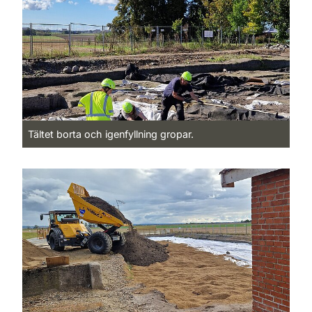
Tältet borta och igenfyllning gropar.